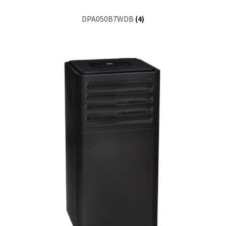
DPA050B7WDB
(4)