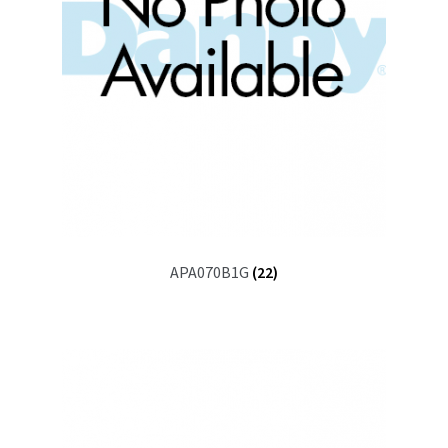
APA070B1G
(22)