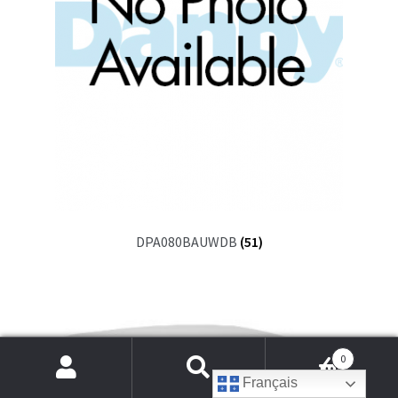
DPA080BAUWDB
(51)
0
Recherche
Français
de