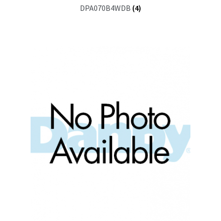
DPA070B4WDB
(4)