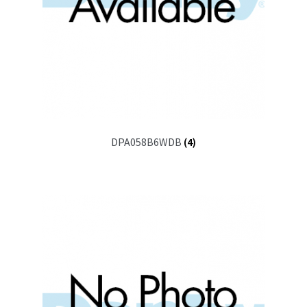
DPA058B6WDB
(4)