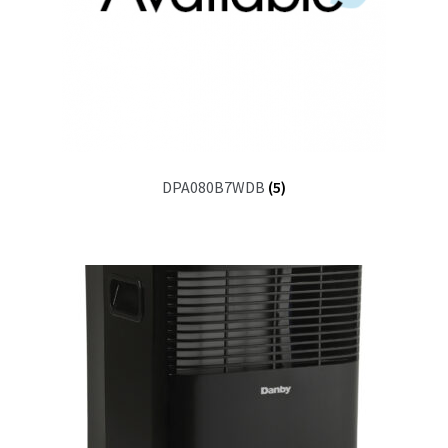
DPA080B7WDB
(5)