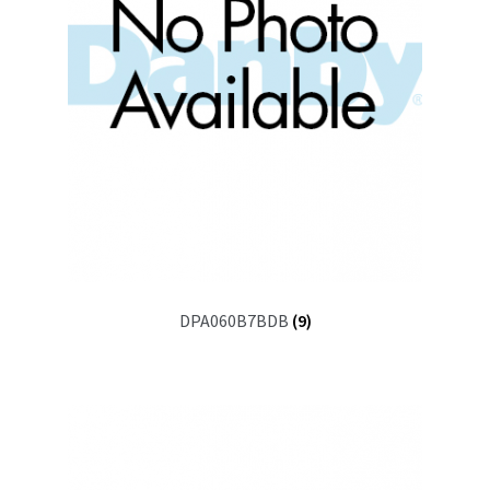
DPA060B7BDB
(9)