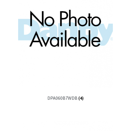
DPA060B7WDB
(4)