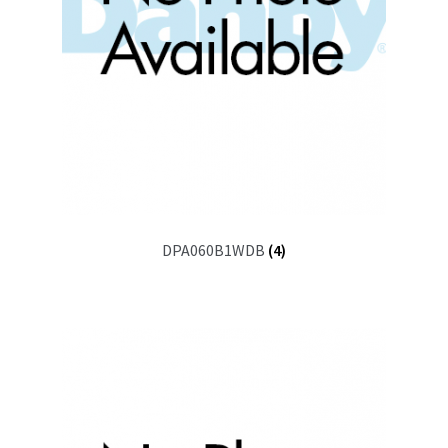
DPA060B1WDB
(4)