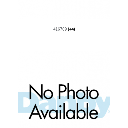
416709
(44)