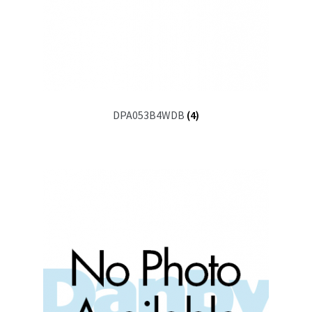
DPA053B4WDB
(4)