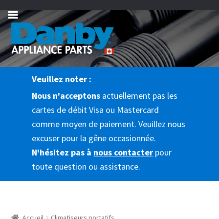
Aller
Passer
à
au
la
contenu
navigation
Veuillez noter :
Nous n'acceptons
actuellement pas les
cartes de débit Visa ou Mastercard
comme moyen de paiement. Veuillez nous
excuser pour la gêne occasionnée.
N'hésitez pas à
nous contacter
pour
toute question ou assistance.
Accueil
Climatiseurs portatifs