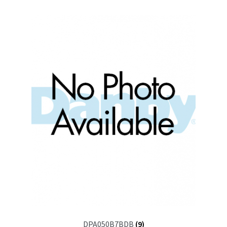
DPA050B7BDB
(9)