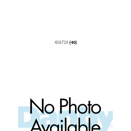
416710
(40)