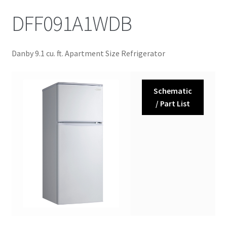
DFF091A1WDB
Danby 9.1 cu. ft. Apartment Size Refrigerator
Schematic
/ Part List